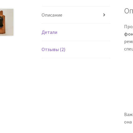
Оп
Описание
Про
Детали
фон
ремн
спе
Отзывы (2)
Важ
она 