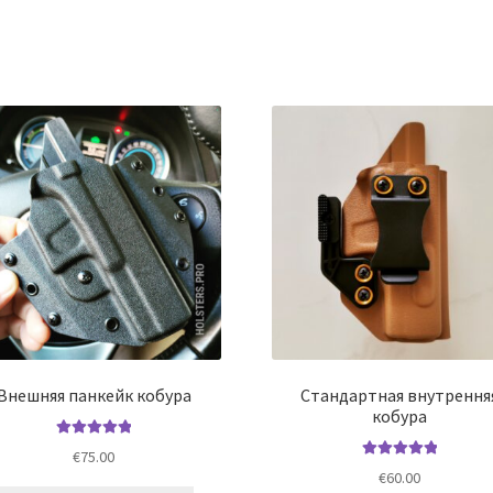
Внешняя панкейк кобура
Стандартная внутрення
кобура
Оценка
5.00
€
75.00
из 5
Оценка
5.00
€
60.00
из 5