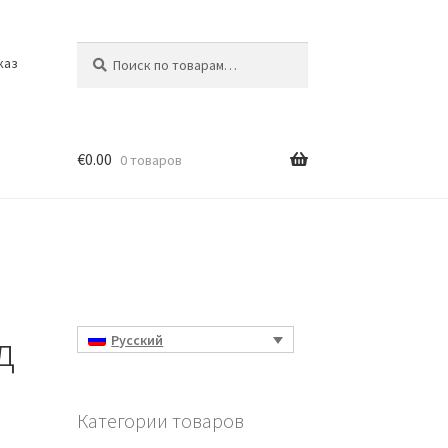
Искать:
Поиск
каз
€
0.00
0 товаров
д
Русский
Категории товаров