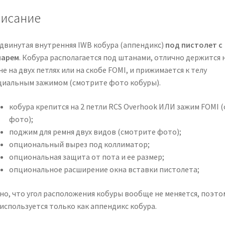
исание
двинутая внутренняя IWB кобура (аппендикс)
под пистолет с
арем
. Кобура располагается под штанами, отлично держится 
е на двух петлях или на скобе FOMI, и прижимается к телу
циальным зажимом (смотрите фото кобуры).
кобура крепится на 2 петли RCS Overhook ИЛИ зажим FOMI (
фото);
поджим для ремня двух видов (смотрите фото);
опциональный вырез под коллиматор;
опциональная защита от пота и ее размер;
опциональное расширение окна вставки пистолета;
но, что угол расположения кобуры вообще не меняется, поэто
используется только как аппендикс кобура.