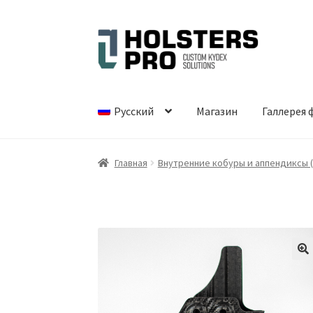
Перейти
Перейти
к
к
навигации
содержимому
Русский
Магазин
Галлерея 
Главная
Внутренние кобуры и аппендиксы (
🔍