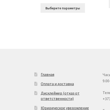
Этот
Выберите параметры
товар
имеет
несколько
вариаций.
Опции
можно
выбрать
на
странице
товара.
Главная
Час
9.00
Оплата и доставка
Тел
Дисклеймер (отказ от
ответственности)
+37
Юридическое уведомление