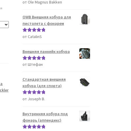
от Ole Magnus Bakken
Оценка
5
из
5
ля
OWB Внешняя кобура для
пистолета с фонарем
от CatalinS
Оценка
5
из
5
Внешняя панкейк кобура
от Штефан
Оценка
5
из
5
Стандартная внешняя
ра
кобура (для спорта)
ckler
от Joseph B.
Оценка
5
из
5
Внутренняя кобура под
фонарь (аппендикс)