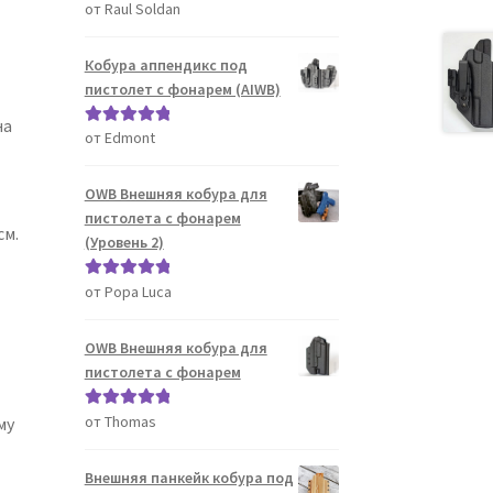
от Raul Soldan
Оценка
5
из
5
Кобура аппендикс под
пистолет с фонарем (AIWB)
на
от Edmont
Оценка
5
из
5
OWB Внешняя кобура для
пистолета с фонарем
см.
(Уровень 2)
от Popa Luca
Оценка
5
из
5
OWB Внешняя кобура для
пистолета с фонарем
от Thomas
Оценка
5
из
му
5
Внешняя панкейк кобура под