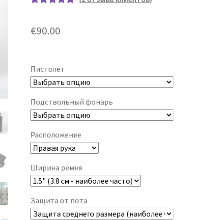
Рейтинг
2
5.00
из 5 на
€
90.00
основе
опроса
пользовател
Пистолет
ей
Подствольный фонарь
Расположение
Ширина ремня
Защита от пота