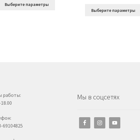
Этот
Выберите параметры
товар
Выберите параметры
имеет
несколько
вариаций.
Опции
можно
выбрать
на
странице
товара.
ы работы:
Мы в соцсетях
-18.00
ефон:
3-69104825