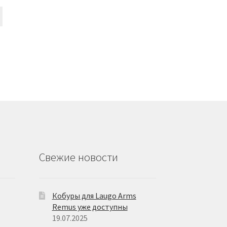
Этот
товар
имеет
несколько
вариаций.
Опции
можно
выбрать
на
странице
товара.
Свежие новости
Кобуры для Laugo Arms
Remus уже доступны
19.07.2025