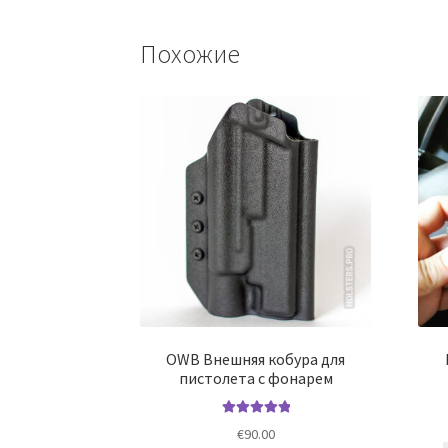
Похожие
OWB Внешняя кобура для
пистолета с фонарем
Оценка
5.00
€
90.00
из 5