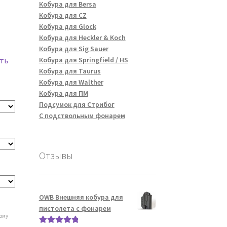
Кобура для Bersa
Кобура для CZ
Кобура для Glock
Кобура для Heckler & Koch
Кобура для Sig Sauer
Кобура для Springfield / HS
ть
Кобура для Taurus
Кобура для Walther
Кобура для ПМ
Подсумок для Стрибог
С подствольным фонарем
Отзывы
OWB Внешняя кобура для
пистолета с фонарем
ному