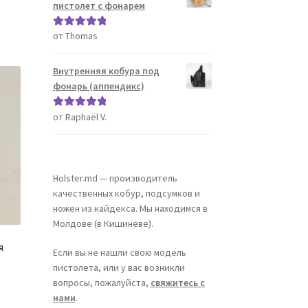
пистолет с фонарем
от Thomas
Оценка
5
из
5
Внутренняя кобура под
фонарь (аппендикс)
от Raphaël V.
Оценка
5
из
5
Holster.md — производитель
качественных кобур, подсумков и
ножен из кайдекса. Мы находимся в
Молдове (в Кишиневе).
я
Если вы не нашли свою модель
пистолета, или у вас возникли
вопросы, пожалуйста,
свяжитесь с
нами
.