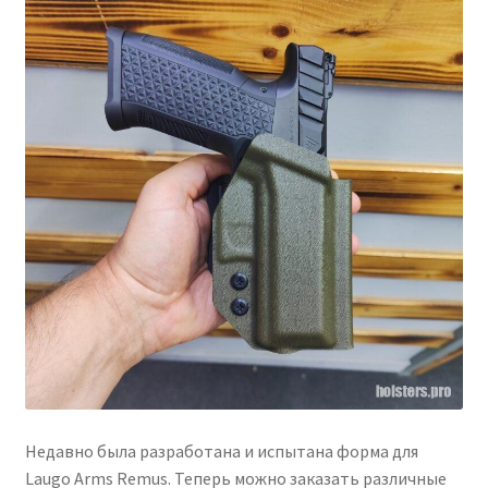
Развер
Помощь
вложен
меню
Блог
Дисклеймер (отказ от ответственности)
Связаться с нами
Gallery
Развер
Help
вложен
меню
Недавно была разработана и испытана форма для
Laugo Arms Remus. Теперь можно заказать различные