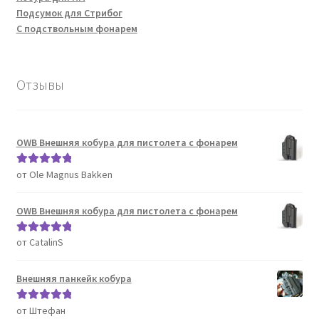
Подсумок для Стрибог
С подствольным фонарем
Отзывы
OWB Внешняя кобура для пистолета с фонарем
от Ole Magnus Bakken
Оценка
5
из
5
OWB Внешняя кобура для пистолета с фонарем
от CatalinS
Оценка
5
из
5
Внешняя панкейк кобура
от Штефан
Оценка
5
из