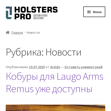
Перейти
Перейти
Меню
к
к
навигации
содержимому
Развер
Русский
вложен
Главная
Новости
меню
Магазин
Рубрика:
Новости
Моя учетная запись
Корзина
Опубликовано
19.07.2025
от
draldo
—
Оставить комментарий
Кобуры для Laugo Arms
Оформить заказ
Remus уже доступны
Дисклеймер (отказ от ответственности)
Галерея фото