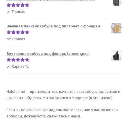
от Thomas
Оценка
5
из
5
Внешняя панкейк кобура под пистолет с фонарем
от Thomas
Оценка
5
из
5
Внутренняя кобура под фонарь (аппендикс)
от Raphaël V.
Оценка
5
из
5
Holster.md — производитель качественных кобур, подсумков и
ножен из кайдекса. Мы находимся в Молдове (в Кишиневе).
Если вы не нашли свою модель пистолета, или у вас возникли
вопросы, пожалуйста,
свяжитесь с нами
.