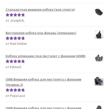
5
Стандартная внешняя кобура (для спорта)
от Joseph B.
Оценка
5
из
5
Внутренняя кобура под фонарь (аппендикс)
от Raul Soldan
Оценка
5
из
5
Кобура аппендикс под пистолет с фонарем (AIWB)
от Edmont
Оценка
5
из
5
OWB Внешняя кобура для пистолета с фонарем
(Уровень 2)
от Popa Luca
Оценка
5
из
5
OWB Внешняя кобура для пистолета с фонарем