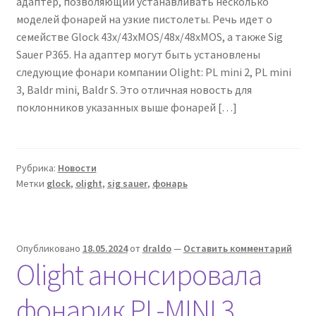
адаптер, позволяющий устанавливать несколько
моделей фонарей на узкие пистолеты. Речь идет о
семействе Glock 43x/43xMOS/48x/48xMOS, а также Sig
Sauer P365. На адаптер могут быть установлены
следующие фонари компании Olight: PL mini 2, PL mini
3, Baldr mini, Baldr S. Это отличная новость для
поклонников указанных выше фонарей […]
Рубрика:
Новости
Метки
glock
,
olight
,
sig sauer
,
фонарь
Опубликовано
18.05.2024
от
draldo
—
Оставить комментарий
Olight анонсировала
фонарик PL-MINI 3