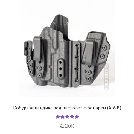
Опции
можно
выбрать
на
странице
товара.
Кобура аппендикс под пистолет с фонарем (AIWB)
Оценка
5.00
€
120.00
из 5