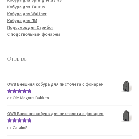
Кобура для Springfield / HS
Кобура для Taurus
Кобура для Walther
Кобура для ПМ
Подсумок для Стрибог
С подствольным фонарем
Отзывы
OWB Внешняя кобура для пистолета с фонарем
от Ole Magnus Bakken
Оценка
5
из
5
OWB Внешняя кобура для пистолета с фонарем
от CatalinS
Оценка
5
из
5