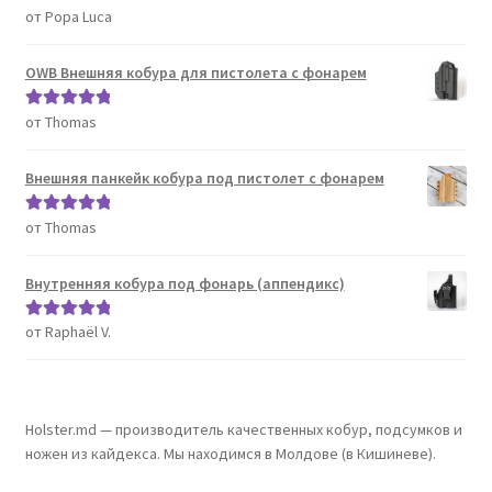
от Popa Luca
Оценка
5
из
5
OWB Внешняя кобура для пистолета с фонарем
от Thomas
Оценка
5
из
5
Внешняя панкейк кобура под пистолет с фонарем
от Thomas
Оценка
5
из
5
Внутренняя кобура под фонарь (аппендикс)
от Raphaël V.
Оценка
5
из
5
Holster.md — производитель качественных кобур, подсумков и
ножен из кайдекса. Мы находимся в Молдове (в Кишиневе).