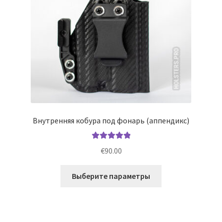
странице
товара.
Внутренняя кобура под фонарь (аппендикс)
Оценка
5.00
€
90.00
из 5
Этот
Выберите параметры
товар
имеет
несколько
вариаций.