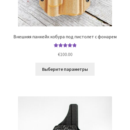
Внешняя панкейк кобура под пистолет с фонарем
Оценка
5.00
€
100.00
из 5
Этот
Выберите параметры
товар
имеет
несколько
вариаций.
Опции
можно
выбрать
на