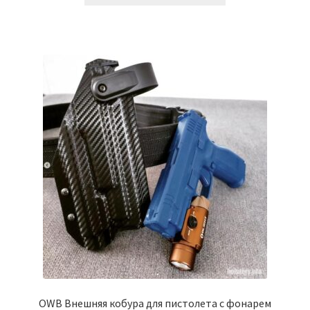
имеет
несколько
вариаций.
Опции
можно
выбрать
на
странице
товара.
OWB Внешняя кобура для пистолета с фонарем