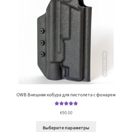
Развер
Помощь
вложен
меню
Блог
Дисклеймер (отказ от ответственности)
Связаться с нами
Gallery
Развер
Help
вложен
OWB Внешняя кобура для пистолета с фонарем
меню
Оценка
5.00
€
90.00
из 5
Этот
Выберите параметры
товар