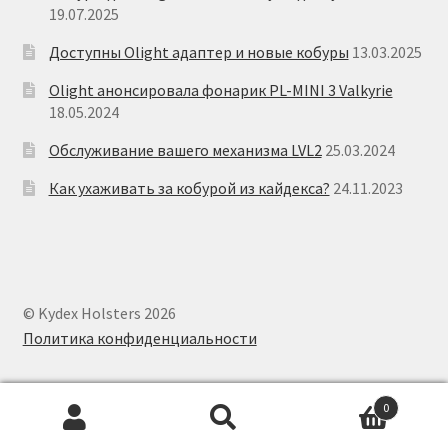
19.07.2025
Доступны Olight адаптер и новые кобуры
13.03.2025
Olight анонсировала фонарик PL-MINI 3 Valkyrie
18.05.2024
Обслуживание вашего механизма LVL2
25.03.2024
Как ухаживать за кобурой из кайдекса?
24.11.2023
© Kydex Holsters 2026
Политика конфиденциальности
0
Искать:
Поиск