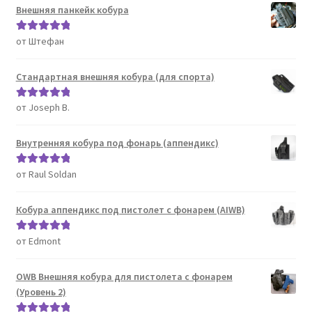
Внешняя панкейк кобура
от Штефан
Оценка
5
из
5
Стандартная внешняя кобура (для спорта)
от Joseph B.
Оценка
5
из
5
Внутренняя кобура под фонарь (аппендикс)
от Raul Soldan
Оценка
5
из
5
Кобура аппендикс под пистолет с фонарем (AIWB)
от Edmont
Оценка
5
из
5
OWB Внешняя кобура для пистолета с фонарем
(Уровень 2)