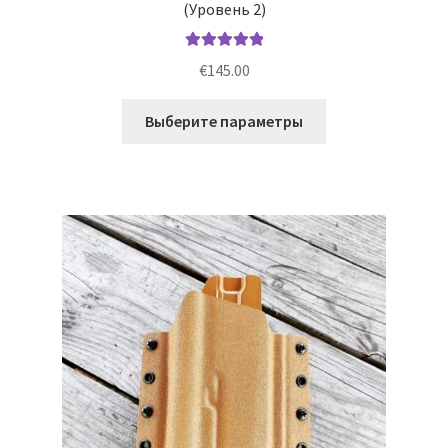
(Уровень 2)
Оценка
5.00
€
145.00
из 5
Этот
Выберите параметры
товар
имеет
несколько
вариаций.
Опции
можно
выбрать
на
странице
товара.