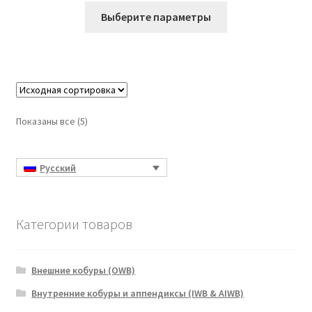
Этот
Выберите параметры
товар
имеет
несколько
вариаций.
Опции
можно
Показаны все (5)
выбрать
на
странице
Русский
товара.
Категории товаров
Внешние кобуры (OWB)
Внутренние кобуры и аппендиксы (IWB & AIWB)