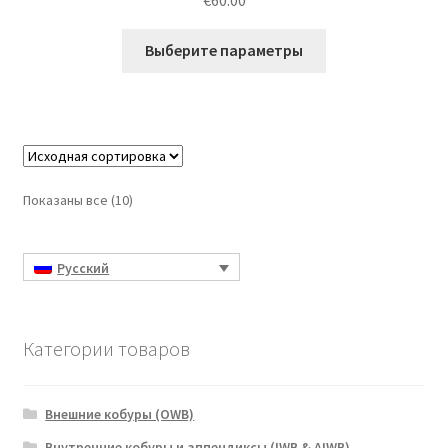
из 5
Этот
Выберите параметры
товар
имеет
несколько
вариаций.
Опции
можно
Показаны все (10)
выбрать
на
странице
Русский
товара.
Категории товаров
Внешние кобуры (OWB)
Внутренние кобуры и аппендиксы (IWB & AIWB)