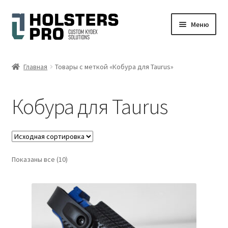
Перейти
Перейти
Меню
к
к
навигации
содержимому
Развер
Русский
вложен
Главная
Товары с меткой «Кобура для Taurus»
меню
Магазин
Кобура для Taurus
Моя учетная запись
Корзина
Показаны все (10)
Оформить заказ
Дисклеймер (отказ от ответственности)
Галерея фото