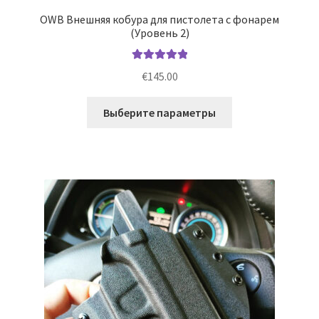
OWB Внешняя кобура для пистолета с фонарем
(Уровень 2)
Оценка
5.00
€
145.00
из 5
Этот
Выберите параметры
товар
имеет
несколько
вариаций.
Опции
можно
выбрать
на
странице
товара.