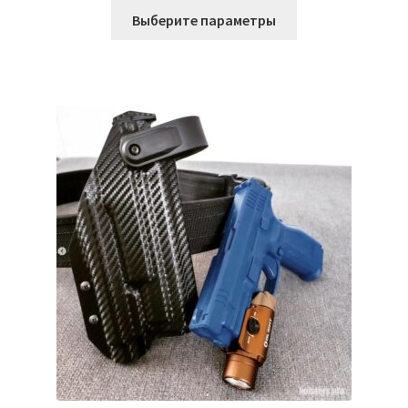
Этот
Выберите параметры
товар
имеет
несколько
вариаций.
Опции
можно
выбрать
на
странице
товара.