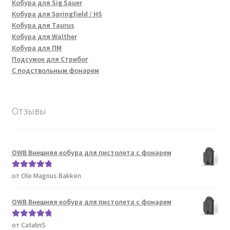
Кобура для Sig Sauer
Кобура для Springfield / HS
Кобура для Taurus
Кобура для Walther
Кобура для ПМ
Подсумок для Стрибог
С подствольным фонарем
Отзывы
OWB Внешняя кобура для пистолета с фонарем
от Ole Magnus Bakken
Оценка
5
из
5
OWB Внешняя кобура для пистолета с фонарем
от CatalinS
Оценка
5
из