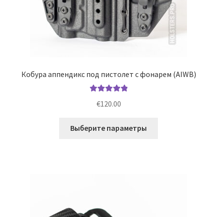
Кобура аппендикс под пистолет с фонарем (AIWB)
Оценка
5.00
€
120.00
из 5
Этот
Выберите параметры
товар
имеет
несколько
вариаций.
Опции
можно
выбрать