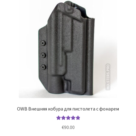
Опции
можно
выбрать
на
странице
товара.
OWB Внешняя кобура для пистолета с фонарем
Оценка
5.00
€
90.00
из 5