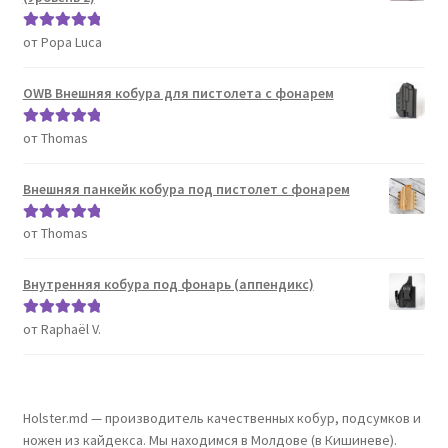
от Popa Luca
Оценка
5
из
5
OWB Внешняя кобура для пистолета с фонарем
от Thomas
Оценка
5
из
5
Внешняя панкейк кобура под пистолет с фонарем
от Thomas
Оценка
5
из
5
Внутренняя кобура под фонарь (аппендикс)
от Raphaël V.
Оценка
5
из
5
Holster.md — производитель качественных кобур, подсумков и
ножен из кайдекса. Мы находимся в Молдове (в Кишиневе).