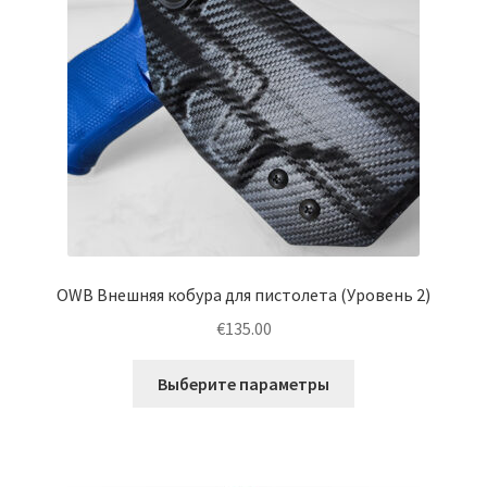
Развер
Помощь
вложен
меню
Блог
Дисклеймер (отказ от ответственности)
Связаться с нами
Gallery
OWB Внешняя кобура для пистолета (Уровень 2)
Развер
Help
€
135.00
вложен
меню
Этот
Выберите параметры
товар
имеет
несколько
вариаций.