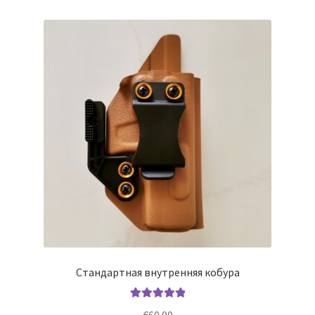
вариаций.
Опции
можно
выбрать
на
странице
товара.
Стандартная внутренняя кобура
Оценка
5.00
€
60.00