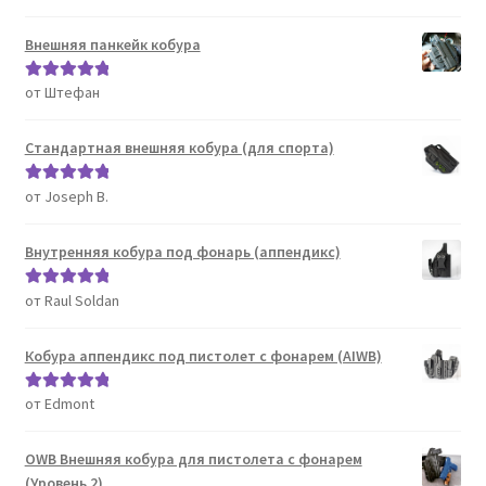
5
Внешняя панкейк кобура
от Штефан
Оценка
5
из
5
Стандартная внешняя кобура (для спорта)
от Joseph B.
Оценка
5
из
5
Внутренняя кобура под фонарь (аппендикс)
от Raul Soldan
Оценка
5
из
5
Кобура аппендикс под пистолет с фонарем (AIWB)
от Edmont
Оценка
5
из
5
OWB Внешняя кобура для пистолета с фонарем
(Уровень 2)