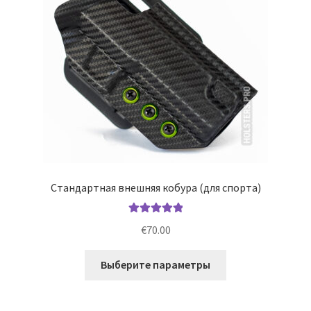
на
странице
товара.
Стандартная внешняя кобура (для спорта)
Оценка
5.00
€
70.00
из 5
Этот
Выберите параметры
товар
имеет
несколько