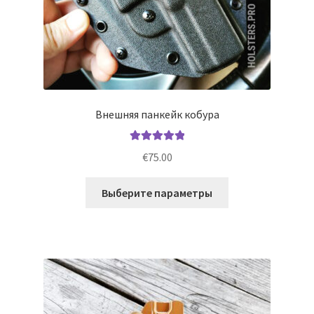
Внешняя панкейк кобура
Оценка
5.00
€
75.00
из 5
Этот
Выберите параметры
товар
имеет
несколько
вариаций.
Опции
можно
выбрать