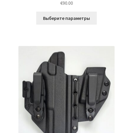
€
90.00
из 5
Этот
Выберите параметры
товар
имеет
несколько
вариаций.
Опции
можно
выбрать
на
странице
товара.