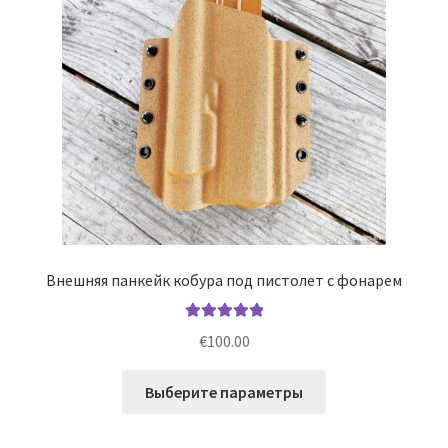
на
странице
товара.
Внешняя панкейк кобура под пистолет с фонарем
Оценка
5.00
€
100.00
из 5
Этот
Выберите параметры
товар
имеет