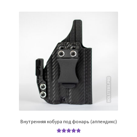
несколько
вариаций.
Опции
можно
выбрать
на
странице
товара.
Внутренняя кобура под фонарь (аппендикс)
Оценка
5.00