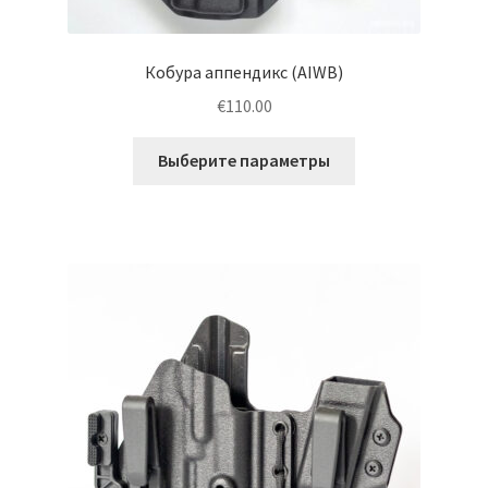
Кобура аппендикс (AIWB)
€
110.00
Этот
Выберите параметры
товар
имеет
несколько
вариаций.
Опции
можно
выбрать
на
странице
товара.