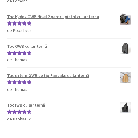
de Edmont
Evaluat la
5
din 5
Toc Kydex OWB Nivel 2 pentru pistol cu lanterna
de Popa Luca
Evaluat la
5
din 5
Toc OWB cu lanternă
de Thomas
Evaluat la
5
din 5
Toc extern OWB de tip Pancake cu lanternă
de Thomas
Evaluat la
5
din 5
Toc IWB cu lanternă
de Raphaël V.
Evaluat la
5
din 5