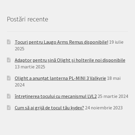
Postări recente
Tocuri pentru Laugo Arms Remus disponibile!
19 iulie
2025
Adaptor pentru șină Olight și holterile noi disponibile
13 martie 2025
Olight a anunțat lanterna PL-MINI 3 Valkyrie
18 mai
2024
întreținerea tocului cu mecanismul LVL2
25 martie 2024
Cum să ai grijă de tocul tău kydex?
24 noiembrie 2023