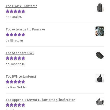
Toc OWB cu lanternă
de CatalinS
Evaluat la
5
din 5
Toc extern de tip Pancake
de Штефан
Evaluat la
5
din 5
Toc Standard OWB
de Joseph B.
Evaluat la
5
din 5
Toc IWB cu lanternă
de Raul Soldan
Evaluat la
5
din 5
Toc Appendix (AIWB) cu lanternă și încărcător