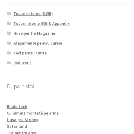
Tocuri externe (OWB)
Tocuri interne IWB & Appendix
Huse pentru Magazine
Atașamente pentru curele
Teci pentru cuțite
Reduceri!
Dupa pistol
Blade-tech
Cu lumină montată pe armă
Husa p/u Stribog
Safariland
Toc pentru Arex