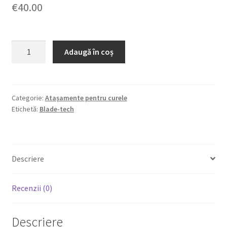
€
40.00
Cantitate
Adaugă în coș
Duty
Drop
and
Offset
Categorie:
Atașamente pentru curele
Etichetă:
Blade-tech
(Blade-
tech)
Descriere
Recenzii (0)
Descriere