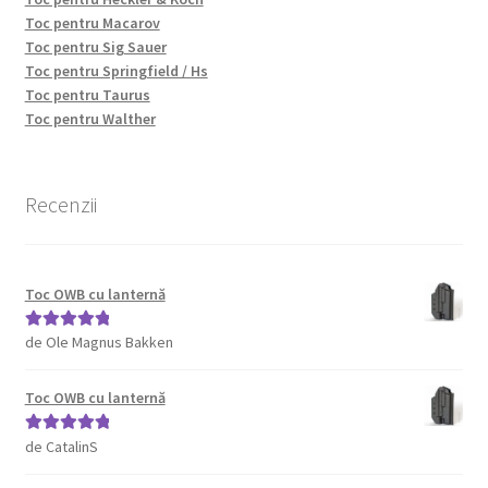
Toc pentru Macarov
Toc pentru Sig Sauer
Toc pentru Springfield / Hs
Toc pentru Taurus
Toc pentru Walther
Recenzii
Toc OWB cu lanternă
de Ole Magnus Bakken
Evaluat la
5
din 5
Toc OWB cu lanternă
de CatalinS
Evaluat la
5
din 5