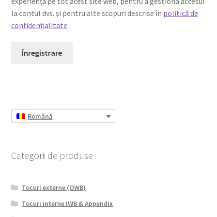
experiența pe tot acest site web, pentru a gestiona accesul
la contul dvs. și pentru alte scopuri descrise în
politică de
confidențialitate
.
Înregistrare
Română
Categorii de produse
Tocuri externe (OWB)
Tocuri interne IWB & Appendix