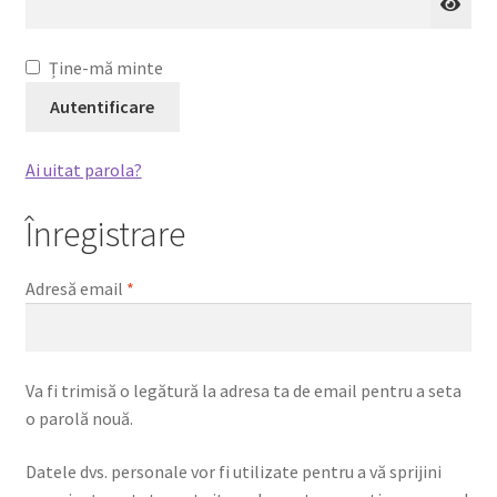
copil
Noutati
Ține-mă minte
Disclaimer (Negare)
Autentificare
Contacte
Ai uitat parola?
Gallery
Înregistrare
Obligatoriu
Adresă email
*
Va fi trimisă o legătură la adresa ta de email pentru a seta
o parolă nouă.
Datele dvs. personale vor fi utilizate pentru a vă sprijini