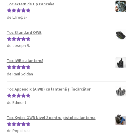
Toc extern de tip Pancake
de Штефан
Evaluat la
5
din 5
Toc Standard OWB
de Joseph B.
Evaluat la
5
din 5
Toc IWB cu lanternă
de Raul Soldan
Evaluat la
5
din 5
Toc Appendix (AIWB) cu lanternă și încărcător
de Edmont
Evaluat la
5
din 5
Toc Kydex OWB Nivel 2 pentru pistol cu lanterna
de Popa Luca
Evaluat la
5