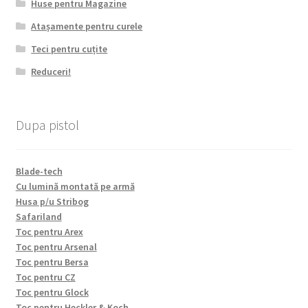
Huse pentru Magazine
Atașamente pentru curele
Teci pentru cuțite
Reduceri!
Dupa pistol
Blade-tech
Cu lumină montată pe armă
Husa p/u Stribog
Safariland
Toc pentru Arex
Toc pentru Arsenal
Toc pentru Bersa
Toc pentru CZ
Toc pentru Glock
Toc pentru Heckler & Koch