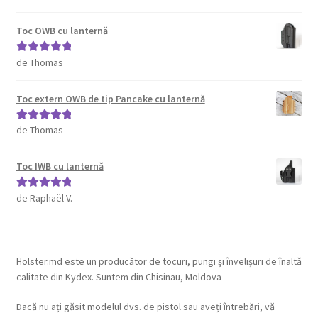
din 5
Toc OWB cu lanternă
de Thomas
Evaluat la
5
din 5
Toc extern OWB de tip Pancake cu lanternă
de Thomas
Evaluat la
5
din 5
Toc IWB cu lanternă
de Raphaël V.
Evaluat la
5
din 5
Holster.md este un producător de tocuri, pungi și învelișuri de înaltă
calitate din Kydex. Suntem din Chisinau, Moldova
Dacă nu ați găsit modelul dvs. de pistol sau aveți întrebări, vă