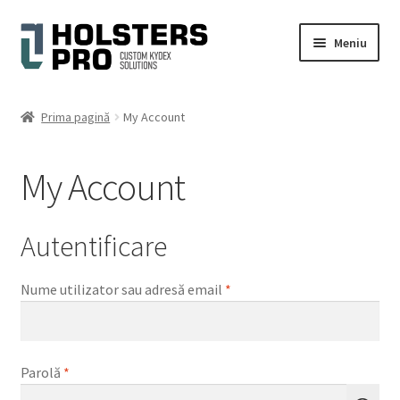
Sari
Sari
Meniu
la
la
navigare
conținut
Extinde
Română
meniul
Prima pagină
My Account
copil
Magazin
My Account
Contul meu
Cart
Autentificare
Checkout
Obligatoriu
Nume utilizator sau adresă email
*
Galerie foto
Obligatoriu
Extinde
Parolă
*
Ajutor
meniul