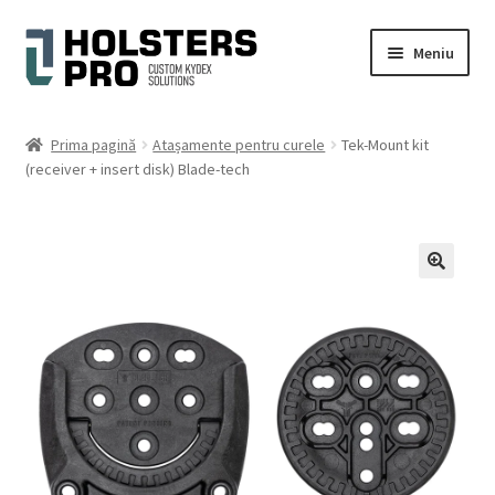
Sari
Sari
Meniu
la
la
navigare
conținut
Extinde
Română
meniul
Prima pagină
Atașamente pentru curele
Tek-Mount kit
copil
(receiver + insert disk) Blade-tech
Magazin
Contul meu
Cart
🔍
Checkout
Galerie foto
Extinde
Ajutor
meniul