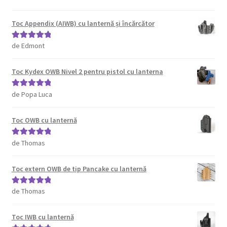
din 5
Toc Appendix (AIWB) cu lanternă și încărcător
de Edmont
Evaluat la
5
din 5
Toc Kydex OWB Nivel 2 pentru pistol cu lanterna
de Popa Luca
Evaluat la
5
din 5
Toc OWB cu lanternă
de Thomas
Evaluat la
5
din 5
Toc extern OWB de tip Pancake cu lanternă
de Thomas
Evaluat la
5
din 5
Toc IWB cu lanternă