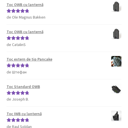
Toc OWB cu lanternă
de Ole Magnus Bakken
Evaluat la
5
din 5
Toc OWB cu lanternă
de CatalinS
Evaluat la
5
din 5
Toc extern de tip Pancake
de Штефан
Evaluat la
5
din 5
Toc Standard OWB
de Joseph B.
Evaluat la
5
din 5
Toc IWB cu lanternă
de Raul Soldan
Evaluat la
5