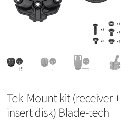
copil
Noutati
Disclaimer (Negare)
Contacte
Gallery
Tek-Mount kit (receiver +
insert disk) Blade-tech