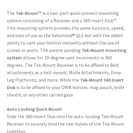
The
Tek-Mount™
is a
two-part
quick connect mounting
system consisting of a Receiver and a 360 Insert Disk™.
This
mounting
system provides the same function, speed,
and ease of use as the Safariland® QLS but with the added
ability to cant your holster instantly without the use of
screws or posts. The patent pending
Tek-Mount
mounting
system
allows for
10-degree
cant increments in 360
degrees. The Tek-Mount Receiver is to be affixed to Belt
attachments
as a belt mount
, Molle Attachments, Drop-
Leg Platforms
,
and more. While the
Tek-Mount 360 Insert
Disk
is to be affixed to your OWB holster, mag pouch, knife
sheath, or any other carried gear.
Auto Locking Quick Mount
Slide the 360 Insert Disk into the
auto-locking
Tek-Mount
Receiver to securely bind the two halves of the Tek-Mount
together.