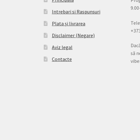
Pro
9.00
Intrebari si Raspunsuri
Tele
Plata și livrarea
+37
Disclaimer (Negare)
Dacă
Aviz legal
să n
Contacte
vibe