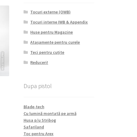
Tocuri externe (OWB)
Tocuri interne IWB & Appendix
Huse pentru Magazine
Atașamente pentru curele
Teci pentru cuțite
Reduceri!
Dupa pistol
Blade-tech
Cu lumină montată pe armă
Acest
Husa p/u Stribog
produs
Safariland
are
Toc pentru Arex
mai