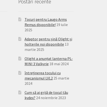
Postări recente
Tocuri pentru Laugo Arms
Remus disponibile!
19 iulie
2025
Adaptor pentru șină Olight și
holterile noi disponibile
13
martie 2025
Olight a anunțat lanterna PL-
MINI 3 Valkyrie
18 mai 2024
întreținerea tocului cu
mecanismul LVL2
25 martie
2024
Cum să ai grijă de tocul tău
kydex?
24 noiembrie 2023