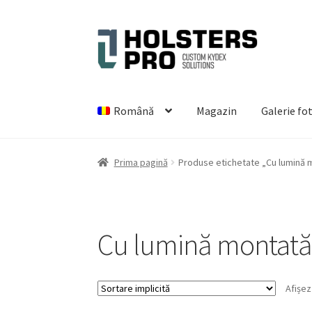
Sari
Sari
la
la
navigare
conținut
Română
Magazin
Galerie fo
Prima pagină
Produse etichetate „Cu lumină 
Cu lumină montată
Afișez