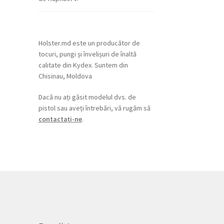
din 5
Holster.md este un producător de
tocuri, pungi și învelișuri de înaltă
calitate din Kydex. Suntem din
Chisinau, Moldova
Dacă nu ați găsit modelul dvs. de
pistol sau aveți întrebări, vă rugăm să
contactați-ne
.