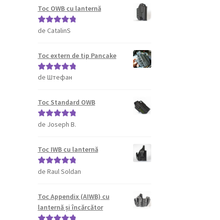
Toc OWB cu lanternă
de CatalinS
Evaluat la
5
din 5
Toc extern de tip Pancake
de Штефан
Evaluat la
5
din 5
Toc Standard OWB
de Joseph B.
Evaluat la
5
din 5
Toc IWB cu lanternă
de Raul Soldan
Evaluat la
5
din 5
Toc Appendix (AIWB) cu
lanternă și încărcător