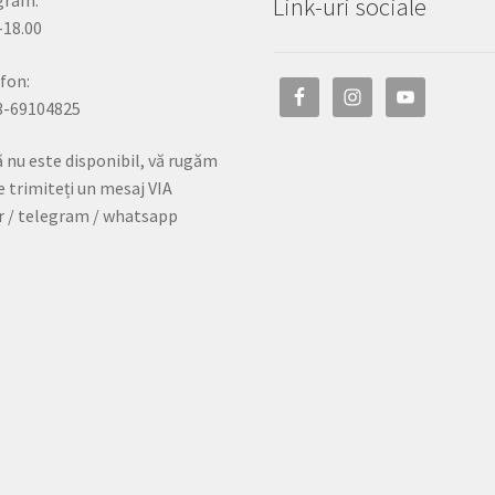
gram:
Link-uri sociale
-18.00
fon:
3-69104825
 nu este disponibil, vă rugăm
e trimiteți un mesaj VIA
r / telegram / whatsapp