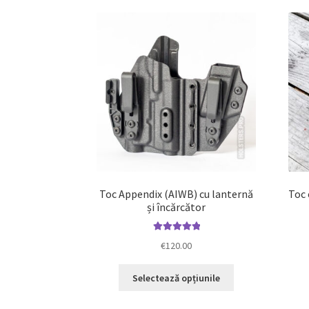
Toc Appendix (AIWB) cu lanternă
Toc 
și încărcător
Evaluat la
€
120.00
5.00
din 5
Acest
Selectează opțiunile
produs
are