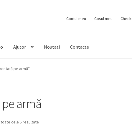
Contul meu
Cosul meu
Check
to
Ajutor
Noutati
Contacte
montată pe armă”
 pe armă
 toate cele 5 rezultate