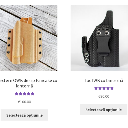
extern OWB de tip Pancake cu
Toc IWB cu lanternă
lanternă
Evaluat la
€
90.00
Evaluat la
5.00
din 5
€
100.00
5.00
din 5
Selectează opțiunile
Acest
Selectează opțiunile
produs
are