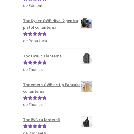
de Edmont
Evaluat la
5
din 5
Toc Kydex OWB Nivel 2 pentru
pistol cu lanterna
de Popa Luca
Evaluat la
5
din 5
Toc OWB cu lanternă
de Thomas
Evaluat la
5
din 5
Toc extern OWB de tip Pancake
cu lanternă
de Thomas
Evaluat la
5
din 5
Toc IWB cu lanternă
de Raphaël V.
Evaluat la
5