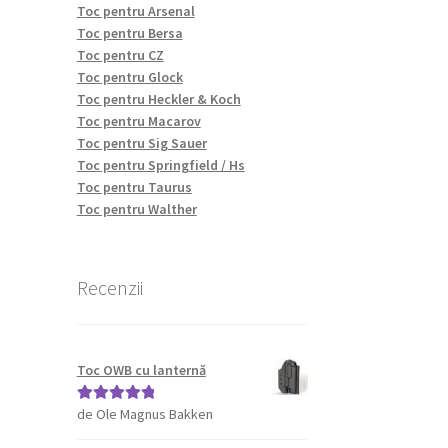
Toc pentru Arsenal
multe
Toc pentru Bersa
variații.
Toc pentru CZ
Opțiunile
Toc pentru Glock
pot
Toc pentru Heckler & Koch
fi
Toc pentru Macarov
alese
Toc pentru Sig Sauer
în
Toc pentru Springfield / Hs
pagina
Toc pentru Taurus
produsului.
Toc pentru Walther
Recenzii
Toc OWB cu lanternă
de Ole Magnus Bakken
Evaluat la
5
din 5