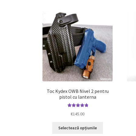
mai
multe
variații.
Opțiunile
pot
fi
alese
în
pagina
produsului.
Toc Kydex OWB Nivel 2 pentru
pistol cu lanterna
Evaluat la
€
145.00
5.00
din 5
Acest
Selectează opțiunile
produs