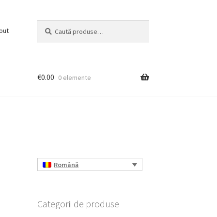
Caută
Caută
out
după:
€
0.00
0 elemente
Română
Categorii de produse