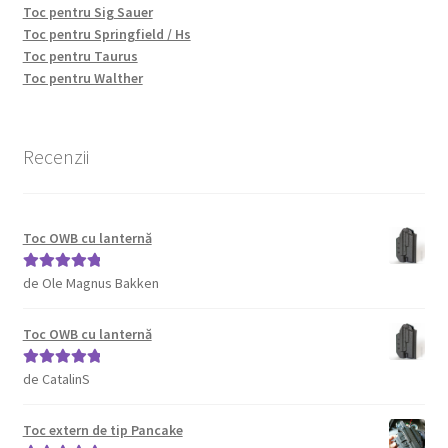
Toc pentru Sig Sauer
Toc pentru Springfield / Hs
Toc pentru Taurus
Toc pentru Walther
Recenzii
Toc OWB cu lanternă
de Ole Magnus Bakken
Evaluat la
5
din 5
Toc OWB cu lanternă
de CatalinS
Evaluat la
5
din 5
Toc extern de tip Pancake