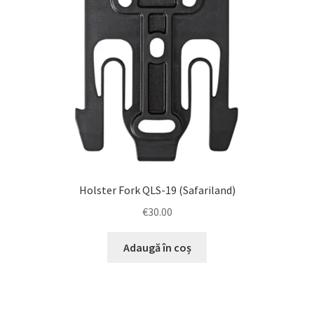
copil
Noutati
Disclaimer (Negare)
Contacte
Gallery
Holster Fork QLS-19 (Safariland)
€
30.00
Adaugă în coș