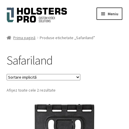
Sari
Sari
Meniu
la
la
navigare
conținut
Extinde
Română
meniul
Prima pagină
Produse etichetate „Safariland”
copil
Magazin
Safariland
Contul meu
Cart
Afișez toate cele 2 rezultate
Checkout
Galerie foto
Extinde
Ajutor
meniul