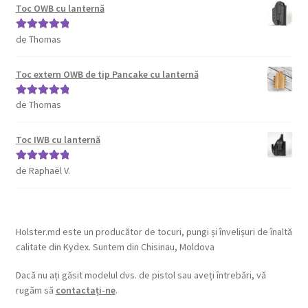
Toc OWB cu lanternă
de Thomas
Evaluat la
5
din 5
Toc extern OWB de tip Pancake cu lanternă
de Thomas
Evaluat la
5
din 5
Toc IWB cu lanternă
de Raphaël V.
Evaluat la
5
din 5
Holster.md este un producător de tocuri, pungi și învelișuri de înaltă
calitate din Kydex. Suntem din Chisinau, Moldova
Dacă nu ați găsit modelul dvs. de pistol sau aveți întrebări, vă
rugăm să
contactați-ne
.