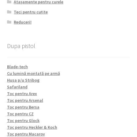
Atașamente pentru curele
Teci pentru cuțite
Reduceri!
Dupa pistol
Blade-tech
Cu lumină montată pe armă
Husa p/u Stribog
Safariland
Toc pentru Arex
Toc pentru Arsenal
Toc pentru Bersa
Toc pentru CZ
Toc pentru Glock
Toc pentru Heckler & Koch
Toc pentru Macarov