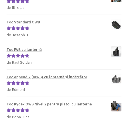
de Штефан
Evaluat la
5
din 5
Toc Standard OWB
de Joseph B.
Evaluat la
5
din 5
Toc IWB cu lanternă
de Raul Soldan
Evaluat la
5
din 5
Toc Appendix (AIWB) cu lanternă și încărcător
de Edmont
Evaluat la
5
din 5
Toc Kydex OWB Nivel 2 pentru pistol cu lanterna
de Popa Luca
Evaluat la
5
din 5