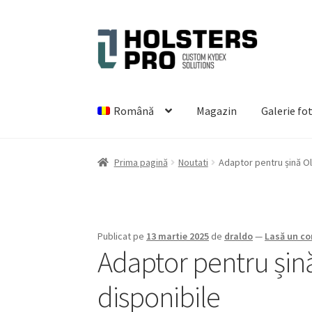
Sari
Sari
la
la
navigare
conținut
Română
Magazin
Galerie fo
Prima pagină
Noutati
Adaptor pentru șină Oli
Publicat pe
13 martie 2025
de
draldo
—
Lasă un c
Adaptor pentru șină 
disponibile