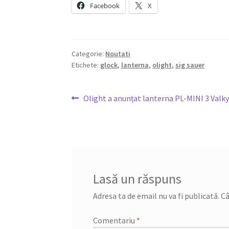
Facebook
X
Categorie:
Noutati
Etichete:
glock
,
lanterna
,
olight
,
sig sauer
Navigare
Articolul
Olight a anunțat lanterna PL-MINI 3 Valky
anterior:
în
articole
Lasă un răspuns
Adresa ta de email nu va fi publicată.
Câ
Comentariu
*