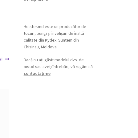
din 5
Holster.md este un producător de
tocuri, pungi și învelișuri de înaltă
calitate din Kydex. Suntem din
Chisinau, Moldova
e!
Dacă nu ați găsit modelul dvs. de
pistol sau aveți întrebări, vă rugăm să
contactați-ne
.