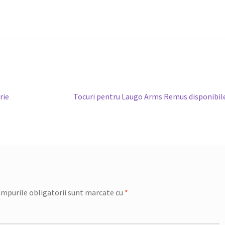
Articolul
rie
Tocuri pentru Laugo Arms Remus disponibil
următor:
mpurile obligatorii sunt marcate cu
*