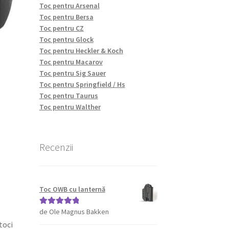
Toc pentru Arsenal
Toc pentru Bersa
Toc pentru CZ
Toc pentru Glock
Toc pentru Heckler & Koch
Toc pentru Macarov
Toc pentru Sig Sauer
Toc pentru Springfield / Hs
Toc pentru Taurus
Toc pentru Walther
Recenzii
Toc OWB cu lanternă
de Ole Magnus Bakken
Evaluat la
5
din 5
toci