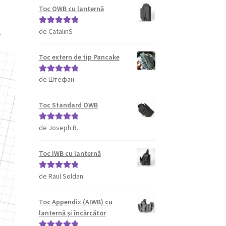
Toc OWB cu lanternă
de CatalinS
Evaluat la
5
.
din 5
Toc extern de tip Pancake
de Штефан
Evaluat la
5
din 5
Toc Standard OWB
de Joseph B.
Evaluat la
5
din 5
Toc IWB cu lanternă
de Raul Soldan
Evaluat la
5
din 5
Toc Appendix (AIWB) cu
lanternă și încărcător