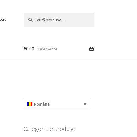
Caută
Caută
out
după:
€
0.00
0 elemente
Română
Categorii de produse