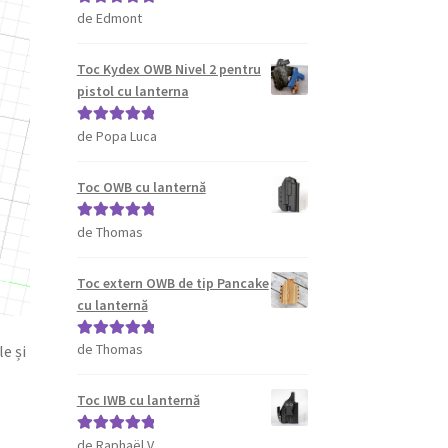
de Edmont
Evaluat la
5
din 5
Toc Kydex OWB Nivel 2 pentru
pistol cu lanterna
de Popa Luca
Evaluat la
5
din 5
Toc OWB cu lanternă
de Thomas
Evaluat la
5
din 5
Toc extern OWB de tip Pancake
cu lanternă
de Thomas
e și
Evaluat la
5
din 5
Toc IWB cu lanternă
de Raphaël V.
Evaluat la
5