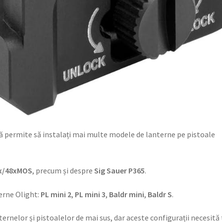
ă permite să instalați mai multe modele de lanterne pe pistoale
8x/48xMOS
, precum și despre
Sig Sauer P365
.
erne Olight:
PL mini 2
,
PL mini 3
,
Baldr mini
,
Baldr S
.
ernelor și pistoalelor de mai sus, dar aceste configurații necesită 