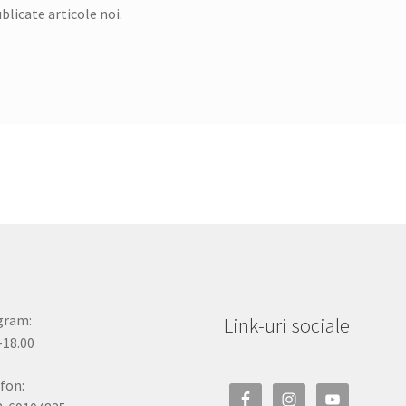
licate articole noi.
gram:
Link-uri sociale
-18.00
fon: