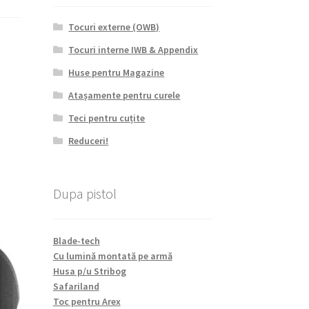
Tocuri externe (OWB)
Tocuri interne IWB & Appendix
Huse pentru Magazine
Atașamente pentru curele
Teci pentru cuțite
Reduceri!
Dupa pistol
Blade-tech
Cu lumină montată pe armă
Husa p/u Stribog
Safariland
Toc pentru Arex