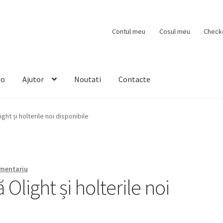
Contul meu
Cosul meu
Check
to
Ajutor
Noutati
Contacte
ght și holterile noi disponibile
omentariu
Olight și holterile noi