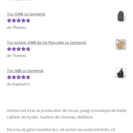
din 5
Toc OWB cu lanternă
de Thomas
Evaluat la
5
din 5
Toc extern OWB de tip Pancake cu lanternă
de Thomas
Evaluat la
5
din 5
Toc IWB cu lanternă
de Raphaël V.
Evaluat la
5
din 5
Holster.md este un producător de tocuri, pungi și învelișuri de înaltă
calitate din Kydex. Suntem din Chisinau, Moldova
Dacă nu ați găsit modelul dvs. de pistol sau aveți întrebări, vă