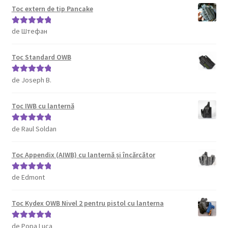
Toc extern de tip Pancake
de Штефан
Evaluat la
5
din 5
Toc Standard OWB
de Joseph B.
Evaluat la
5
din 5
Toc IWB cu lanternă
de Raul Soldan
Evaluat la
5
din 5
Toc Appendix (AIWB) cu lanternă și încărcător
de Edmont
Evaluat la
5
din 5
Toc Kydex OWB Nivel 2 pentru pistol cu lanterna
de Popa Luca
Evaluat la
5