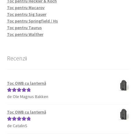
Toc pentru Heckler & Koch
Toc pentru Macarov
Toc pentru Sig Sauer
Toc pentru Springfield / Hs
Toc pentru Taurus
Toc pentru Walther
Recenzii
Toc OWB cu lanternă
de Ole Magnus Bakken
Evaluat la
5
din 5
Toc OWB cu lanternă
de CatalinS
Evaluat la
5
din 5