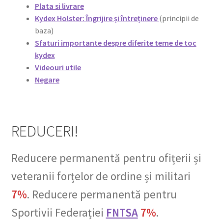
Plata si livrare
copil
Noutati
Kydex Holster: Îngrijire și întreținere
(principii de
baza)
Disclaimer (Negare)
Sfaturi importante despre diferite teme de toc
kydex
Contacte
Videouri utile
Negare
Gallery
REDUCERI!
Reducere permanentă pentru ofițerii și
veteranii forțelor de ordine și militari
7%
. Reducere permanentă pentru
Sportivii Federației
FNTSA
7%
.