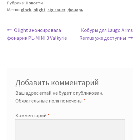
Рубрика:
Новости
Метки
glock
,
olight
,
sig sauer
,
фонарь
Навигация
Предыдущая
Следующая
Olight анонсировала
Кобуры для Laugo Arms
запись:
запись:
фонарик PL-MINI 3 Valkyrie
Remus уже доступны
по
записям
Добавить комментарий
Ваш адрес email не будет опубликован.
Обязательные поля помечены
*
Комментарий
*