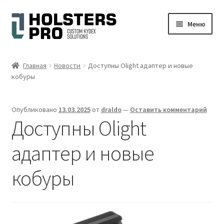
Перейти
Перейти
Меню
к
к
навигации
содержимому
Развер
Русский
вложен
Главная
Новости
Доступны Olight адаптер и новые
меню
кобуры
Магазин
Моя учетная запись
Опубликовано
13.03.2025
от
draldo
—
Оставить комментарий
Доступны Olight
Корзина
адаптер и новые
Оформить заказ
кобуры
Дисклеймер (отказ от ответственности)
Галерея фото