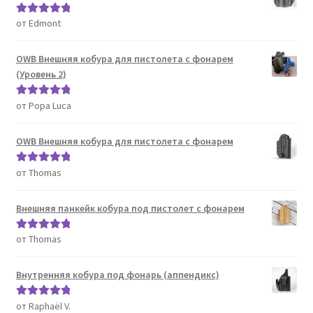
от Edmont
Оценка
5
из
5
OWB Внешняя кобура для пистолета с фонарем
(Уровень 2)
от Popa Luca
Оценка
5
из
5
OWB Внешняя кобура для пистолета с фонарем
от Thomas
Оценка
5
из
5
Внешняя панкейк кобура под пистолет с фонарем
от Thomas
Оценка
5
из
5
Внутренняя кобура под фонарь (аппендикс)
от Raphaël V.
Оценка
5
из