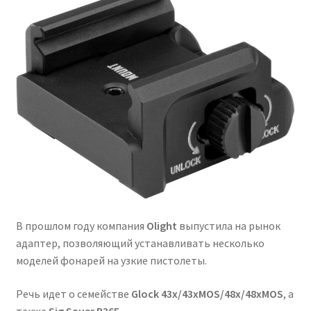
Развер
Помощь
вложен
меню
Блог
Дисклеймер (отказ от ответственности)
Связаться с нами
Gallery
Развер
Help
вложен
В прошлом году компания
Olight
выпустила на рынок
меню
адаптер, позволяющий устанавливать несколько
моделей фонарей на узкие пистолеты.
Речь идет о семействе
Glock 43x/43xMOS/48x/48xMOS
, а
также
Sig Sauer P365
.