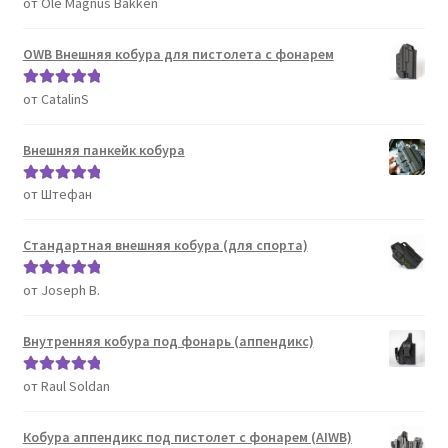
от Ole Magnus Bakken
Оценка
5
из
5
OWB Внешняя кобура для пистолета с фонарем
от CatalinS
Оценка
5
из
5
Внешняя панкейк кобура
от Штефан
Оценка
5
из
5
Стандартная внешняя кобура (для спорта)
от Joseph B.
Оценка
5
из
5
Внутренняя кобура под фонарь (аппендикс)
от Raul Soldan
Оценка
5
из
5
Кобура аппендикс под пистолет с фонарем (AIWB)