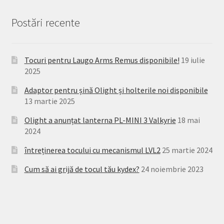
Postări recente
Tocuri pentru Laugo Arms Remus disponibile!
19 iulie
2025
Adaptor pentru șină Olight și holterile noi disponibile
13 martie 2025
Olight a anunțat lanterna PL-MINI 3 Valkyrie
18 mai
2024
întreținerea tocului cu mecanismul LVL2
25 martie 2024
Cum să ai grijă de tocul tău kydex?
24 noiembrie 2023