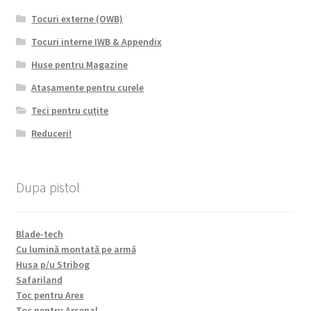
Tocuri externe (OWB)
Tocuri interne IWB & Appendix
Huse pentru Magazine
Atașamente pentru curele
Teci pentru cuțite
Reduceri!
Dupa pistol
Blade-tech
Cu lumină montată pe armă
Husa p/u Stribog
Safariland
Toc pentru Arex
Toc pentru Arsenal