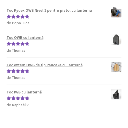
din 5
Toc Kydex OWB Nivel 2 pentru pistol cu lanterna
de Popa Luca
Evaluat la
5
din 5
Toc OWB cu lanternă
de Thomas
Evaluat la
5
din 5
Toc extern OWB de tip Pancake cu lanternă
de Thomas
Evaluat la
5
din 5
Toc IWB cu lanternă
de Raphaël V.
Evaluat la
5
din 5