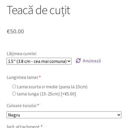
Teacă de cuțit
€
50.00
Lățimea curelei
Anulează
Lungimea lamei
*
Lama scurta si medie (pana la 15cm)
lama lunga (15-25cm)
[+€5.00]
Culoare tocului
*
belt attachment
*