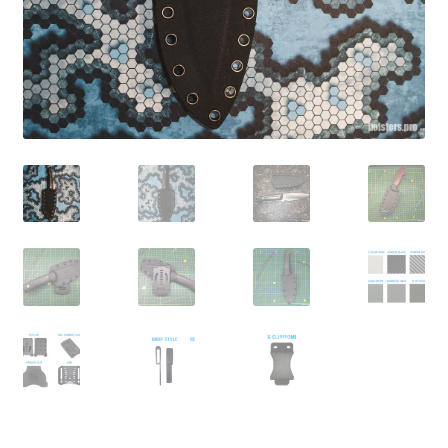
copil
Noutati
Disclaimer (Negare)
Contacte
Gallery