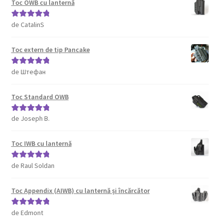
Toc OWB cu lanternă
de CatalinS
Evaluat la
5
din 5
Toc extern de tip Pancake
de Штефан
Evaluat la
5
din 5
Toc Standard OWB
de Joseph B.
Evaluat la
5
din 5
Toc IWB cu lanternă
de Raul Soldan
Evaluat la
5
din 5
Toc Appendix (AIWB) cu lanternă și încărcător
de Edmont
Evaluat la
5