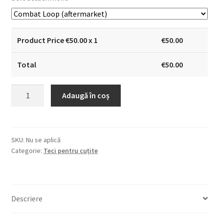
Product Price €
50.00
x 1
€
50.00
Total
€
50.00
Cantitate
Adaugă în coș
Teacă
de
cuțit
SKU:
Nu se aplică
Categorie:
Teci pentru cuțite
Descriere