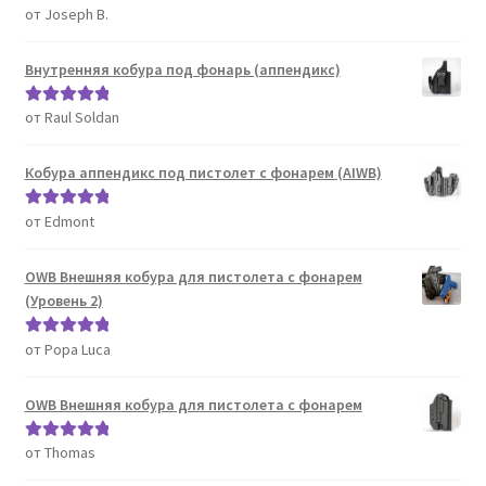
от Joseph B.
Оценка
5
из
5
Внутренняя кобура под фонарь (аппендикс)
от Raul Soldan
Оценка
5
из
5
Кобура аппендикс под пистолет с фонарем (AIWB)
от Edmont
Оценка
5
из
5
OWB Внешняя кобура для пистолета с фонарем
(Уровень 2)
от Popa Luca
Оценка
5
из
5
OWB Внешняя кобура для пистолета с фонарем
от Thomas
Оценка
5
из
5