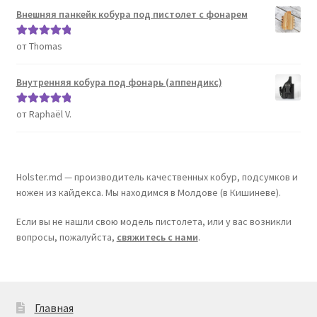
Внешняя панкейк кобура под пистолет с фонарем
от Thomas
Оценка
5
из
5
Внутренняя кобура под фонарь (аппендикс)
от Raphaël V.
Оценка
5
из
5
Holster.md — производитель качественных кобур, подсумков и
ножен из кайдекса. Мы находимся в Молдове (в Кишиневе).
Если вы не нашли свою модель пистолета, или у вас возникли
вопросы, пожалуйста,
свяжитесь с нами
.
Главная