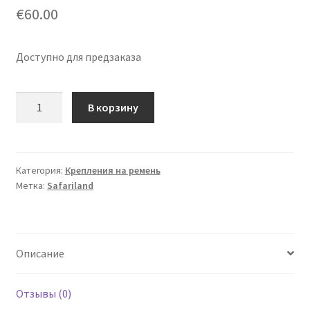
€
60.00
Доступно для предзаказа
Количество
В корзину
товара
Быстросьемный
комплект
QLS
Категория:
Крепления на ремень
Метка:
Safariland
(Safariland)
Описание
Отзывы (0)