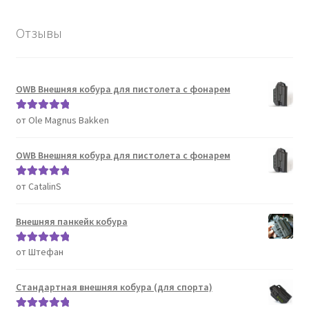
Отзывы
OWB Внешняя кобура для пистолета с фонарем
от Ole Magnus Bakken
Оценка
5
из
5
OWB Внешняя кобура для пистолета с фонарем
от CatalinS
Оценка
5
из
5
Внешняя панкейк кобура
от Штефан
Оценка
5
из
5
Стандартная внешняя кобура (для спорта)