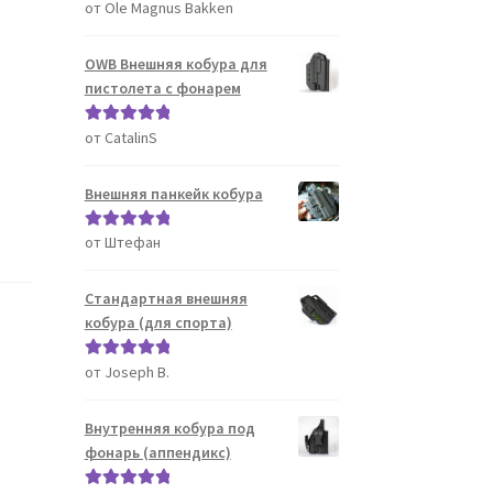
от Ole Magnus Bakken
Оценка
5
из
5
OWB Внешняя кобура для
пистолета с фонарем
от CatalinS
Оценка
5
из
5
Внешняя панкейк кобура
от Штефан
Оценка
5
из
5
Стандартная внешняя
кобура (для спорта)
от Joseph B.
Оценка
5
из
5
Внутренняя кобура под
фонарь (аппендикс)