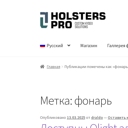
Перейти
Перейти
к
к
навигации
содержимому
Русский
Магазин
Галлерея 
Главная
Публикации помечены как «фонарь
Метка:
фонарь
Опубликовано
13.03.2025
от
draldo
—
Оставить 