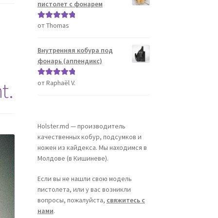
пистолет с фонарем
от Thomas
Оценка
5
из
5
Внутренняя кобура под
фонарь (аппендикс)
t.
от Raphaël V.
Оценка
5
из
5
Holster.md — производитель
качественных кобур, подсумков и
ножен из кайдекса. Мы находимся в
Молдове (в Кишиневе).
Если вы не нашли свою модель
пистолета, или у вас возникли
вопросы, пожалуйста,
свяжитесь с
нами
.