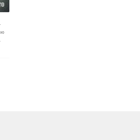
-
ию
.