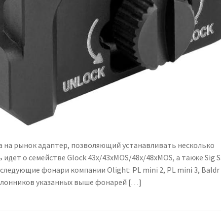
ла на рынок адаптер, позволяющий устанавливать несколько
 идет о семействе Glock 43x/43xMOS/48x/48xMOS, а также Sig S
ледующие фонари компании Olight: PL mini 2, PL mini 3, Baldr
поклонников указанных выше фонарей […]