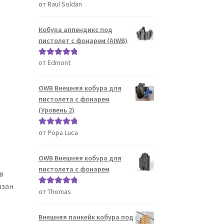
от Raul Soldan
Оценка
5
из
5
Кобура аппендикс под
пистолет с фонарем (AIWB)
от Edmont
Оценка
5
из
5
OWB Внешняя кобура для
пистолета с фонарем
(Уровень 2)
от Popa Luca
Оценка
5
из
5
OWB Внешняя кобура для
пистолета с фонарем
в
азан
от Thomas
Оценка
5
из
5
Внешняя панкейк кобура под